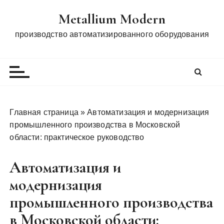
П
Metallium Modern
е
р
производство автоматизированного оборудования
е
й
т
и
к
с
Главная страница
»
Автоматизация и модернизация
о
промышленного производства в Московской
д
области: практическое руководство
е
р
Автоматизация и
ж
модернизация
и
м
промышленного производства
о
в Московской области:
м