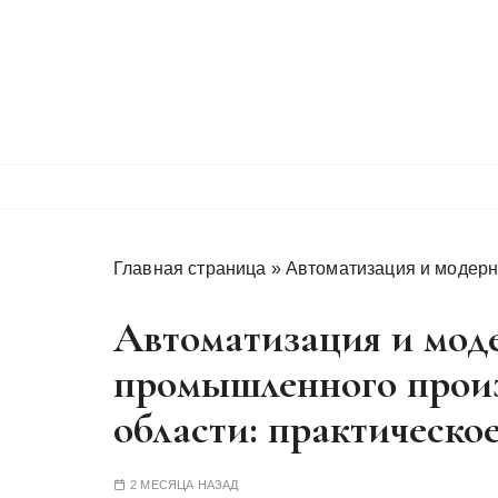
П
е
р
е
й
т
и
к
с
о
Главная страница
»
Автоматизация и модерн
д
е
Автоматизация и мод
р
промышленного произ
ж
и
области: практическо
м
о
м
2 МЕСЯЦА НАЗАД