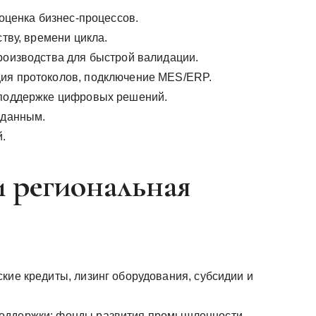
 оценка бизнес-процессов.
ству, времени цикла.
производства для быстрой валидации.
ция протоколов, подключение MES/ERP.
о поддержке цифровых решений.
 данным.
й.
 региональная
кие кредиты, лизинг оборудования, субсидии и
поддержки: фонды развития промышленности,