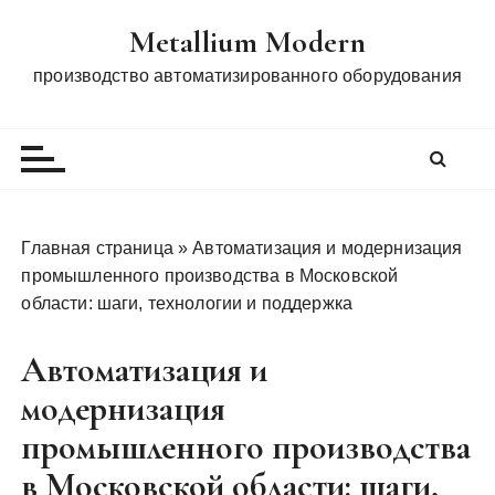
П
Metallium Modern
е
р
производство автоматизированного оборудования
е
й
т
и
к
с
Главная страница
»
Автоматизация и модернизация
о
промышленного производства в Московской
д
области: шаги, технологии и поддержка
е
р
Автоматизация и
ж
модернизация
и
м
промышленного производства
о
в Московской области: шаги,
м