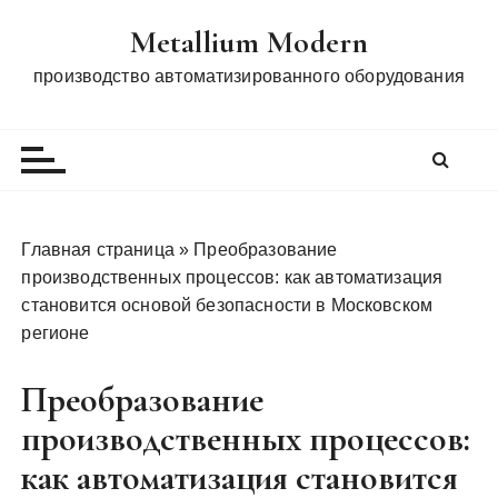
П
Metallium Modern
е
р
производство автоматизированного оборудования
е
й
т
и
к
с
Главная страница
»
Преобразование
о
производственных процессов: как автоматизация
д
становится основой безопасности в Московском
е
регионе
р
ж
Преобразование
и
производственных процессов:
м
о
как автоматизация становится
м